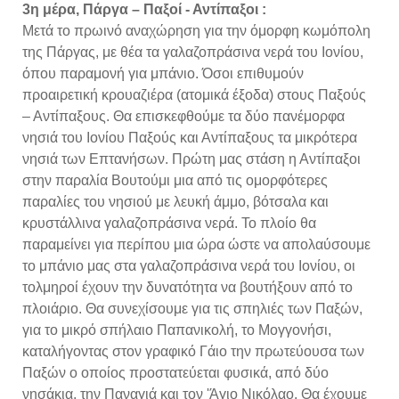
3η μέρα, Πάργα – Παξοί - Αντίπαξοι :
Μετά το πρωινό αναχώρηση για την όμορφη κωμόπολη
της Πάργας, με θέα τα γαλαζοπράσινα νερά του Ιονίου,
όπου παραμονή για μπάνιο. Όσοι επιθυμούν
προαιρετική κρουαζιέρα (ατομικά έξοδα) στους Παξούς
– Αντίπαξους. Θα επισκεφθούμε τα δύο πανέμορφα
νησιά του Ιονίου Παξούς και Αντίπαξους τα μικρότερα
νησιά των Επτανήσων. Πρώτη μας στάση η Αντίπαξοι
στην παραλία Βουτούμι μια από τις ομορφότερες
παραλίες του νησιού με λευκή άμμο, βότσαλα και
κρυστάλλινα γαλαζοπράσινα νερά. Το πλοίο θα
παραμείνει για περίπου μια ώρα ώστε να απολαύσουμε
το μπάνιο μας στα γαλαζοπράσινα νερά του Ιονίου, οι
τολμηροί έχουν την δυνατότητα να βουτήξουν από το
πλοιάριο. Θα συνεχίσουμε για τις σπηλιές των Παξών,
για το μικρό σπήλαιο Παπανικολή, το Μογγονήσι,
καταλήγοντας στον γραφικό Γάιο την πρωτεύουσα των
Παξών ο οποίος προστατεύεται φυσικά, από δύο
νησάκια, την Παναγιά και τον 'Άγιο Νικόλαο. Θα έχουμε