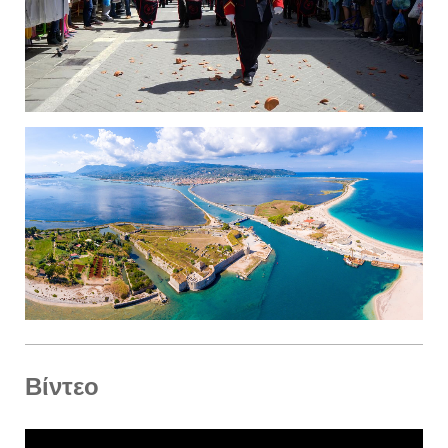
Βίντεο