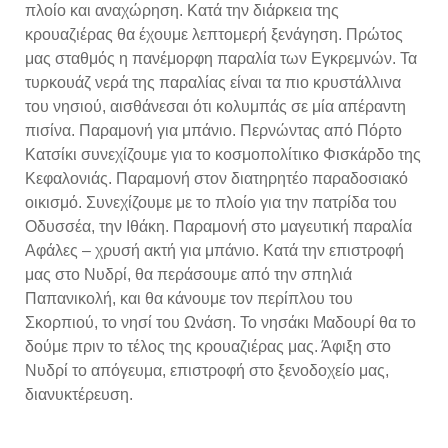
πλοίο και αναχώρηση. Κατά την διάρκεια της
κρουαζιέρας θα έχουμε λεπτομερή ξενάγηση. Πρώτος
μας σταθμός η πανέμορφη παραλία των Εγκρεμνών. Τα
τυρκουάζ νερά της παραλίας είναι τα πιο κρυστάλλινα
του νησιού, αισθάνεσαι ότι κολυμπάς σε μία απέραντη
πισίνα. Παραμονή για μπάνιο. Περνώντας από Πόρτο
Κατσίκι συνεχίζουμε για το κοσμοπολίτικο Φισκάρδο της
Κεφαλονιάς. Παραμονή στον διατηρητέο παραδοσιακό
οικισμό. Συνεχίζουμε με το πλοίο για την πατρίδα του
Οδυσσέα, την Ιθάκη. Παραμονή στο μαγευτική παραλία
Αφάλες – χρυσή ακτή για μπάνιο. Κατά την επιστροφή
μας στο Νυδρί, θα περάσουμε από την σπηλιά
Παπανικολή, και θα κάνουμε τον περίπλου του
Σκορπιού, το νησί του Ωνάση. Το νησάκι Μαδουρί θα το
δούμε πριν το τέλος της κρουαζιέρας μας. Άφιξη στο
Νυδρί το απόγευμα, επιστροφή στο ξενοδοχείο μας,
διανυκτέρευση.