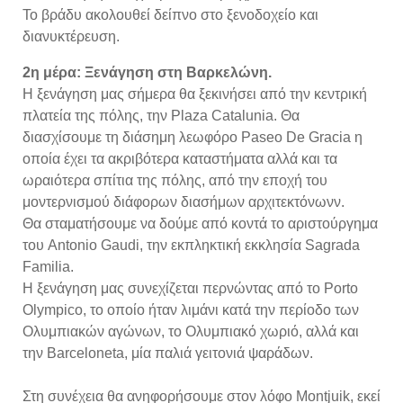
Το βράδυ ακολουθεί δείπνο στο ξενοδοχείο και
διανυκτέρευση.
2η μέρα: Ξενάγηση στη Βαρκελώνη.
Η ξενάγηση μας σήμερα θα ξεκινήσει από την κεντρική
πλατεία της πόλης, την Plaza Catalunia. Θα
διασχίσουμε τη διάσημη λεωφόρο Paseo De Gracia η
οποία έχει τα ακριβότερα καταστήματα αλλά και τα
ωραιότερα σπίτια της πόλης, από την εποχή του
μοντερνισμού διάφορων διασήμων αρχιτεκτόνωνν.
Θα σταματήσουμε να δούμε από κοντά το αριστούργημα
του Antonio Gaudi, την εκπληκτική εκκλησία Sagrada
Familia.
Η ξενάγηση μας συνεχίζεται περνώντας από το Porto
Olympico, το οποίο ήταν λιμάνι κατά την περίοδο των
Ολυμπιακών αγώνων, το Ολυμπιακό χωριό, αλλά και
την Barceloneta, μία παλιά γειτονιά ψαράδων.
Στη συνέχεια θα ανηφορήσουμε στον λόφο Montjuik, εκεί