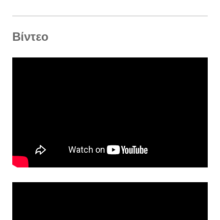
Βίντεο