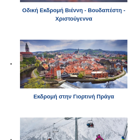
Οδική Εκδρομή Βιέννη - Βουδαπέστη -
Χριστούγεννα
Εκδρομή στην Γιορτινή Πράγα