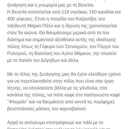
ξενάγηση και η γνωριμία μας με τη Βενετία.
Η Βενετία αποτελείται από 118 νησάκια, 160 κανάλια και
400 γέφυγες. Είναι η πατρίδα του Καζανόβα, του
ταξιδευτή Μάρκο Πόλο και η ίδρυση της χρονολογείται
στον 5ο αιώνα. Θα θαυμάσουμε μερικά από τα πιο
διάσημα και σημαντικά αξιοθέατα αυτής της ιδιαίτερης
πόλης όπως τη Γέφυρα των Στεναγμών, τον Πύργο του
Ρολογιού, τη Βασιλική του Αγίου Μάρκου, την πλατεία
με το παλάτι τον Δόγηδων και άλλα.
Με το τέλος της ξενάγησης μας θα έχετε ελεύθερο χρόνο
για να περιπλανηθείτε στην πόλη που είναι σαν έργο
τέχνης, να απολαύσετε βόλτα με τις γόνδολες στα
κανάλια της πόλης, να πείτε καφέ στο πασίγνωστο καφέ
"Φλοριάν" και να θαυμάσετε από κοντά τις περίφημες
βενετσιάνικες μάσκες του καρναβαλιού.
Αργά το απόγευμα επιστρέφουμε και πάλι με το