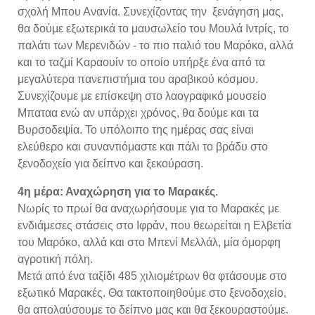
σχολή Μπου Ανανία. Συνεχίζοντας την ξενάγηση μας,
θα δούμε εξωτερικά το μαυσωλείο του Μουλά Ιντρίς, το
παλάτι των Μερενιδών - το πιο παλιό του Μαρόκο, αλλά
και το ταζμί Καραουίν το οποίο υπήρξε ένα από τα
μεγαλύτερα πανεπιστήμια του αραβικού κόσμου.
Συνεχίζουμε με επίσκεψη στο λαογραφικό μουσείο
Μπαταα ενώ αν υπάρχει χρόνος, θα δούμε και τα
Βυρσοδεψία. Το υπόλοιπο της ημέρας σας είναι
ελεύθερο και συναντιόμαστε και πάλι το βράδυ στο
ξενοδοχείο για δείπνο και ξεκούραση.
4η μέρα: Αναχώρηση για το Μαρακές.
Νωρίς το πρωί θα αναχωρήσουμε για το Μαρακές με
ενδιάμεσες στάσεις στο Ιφράν, που θεωρείται η Ελβετία
του Μαρόκο, αλλά και στο Μπενί Μελλάλ, μία όμορφη
αγροτική πόλη.
Μετά από ένα ταξίδι 485 χιλιομέτρων θα φτάσουμε στο
εξωτικό Μαρακές. Θα τακτοποιηθούμε στο ξενοδοχείο,
θα απολαύσουμε το δείπνο μας και θα ξεκουραστούμε.