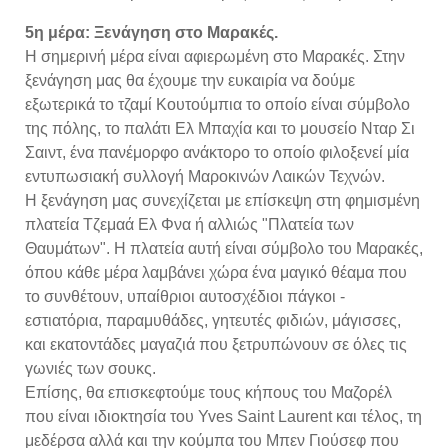
5η μέρα: Ξενάγηση στο Μαρακές.
Η σημερινή μέρα είναι αφιερωμένη στο Μαρακές. Στην
ξενάγηση μας θα έχουμε την ευκαιρία να δούμε
εξωτερικά το τζαμί Κουτούμπια το οποίο είναι σύμβολο
της πόλης, το παλάτι Ελ Μπαχία και το μουσείο Νταρ Σι
Σαιντ, ένα πανέμορφο ανάκτορο το οποίο φιλοξενεί μία
εντυπωσιακή συλλογή Μαροκινών Λαικών Τεχνών.
Η ξενάγηση μας συνεχίζεται με επίσκεψη στη φημισμένη
πλατεία Τζεμαά Ελ Φνα ή αλλιώς "Πλατεία των
Θαυμάτων". Η πλατεία αυτή είναι σύμβολο του Μαρακές,
όπου κάθε μέρα λαμβάνει χώρα ένα μαγικό θέαμα που
το συνθέτουν, υπαίθριοι αυτοσχέδιοι πάγκοι -
εστιατόρια, παραμυθάδες, γητευτές φιδιών, μάγισσες,
και εκατοντάδες μαγαζιά που ξετρυπώνουν σε όλες τις
γωνιές των σουκς.
Επίσης, θα επισκεφτούμε τους κήπους του Μαζορέλ
που είναι ιδιοκτησία του Yves Saint Laurent και τέλος, τη
μεδέρσα αλλά και την κούμπα του Μπεν Γιούσεφ που