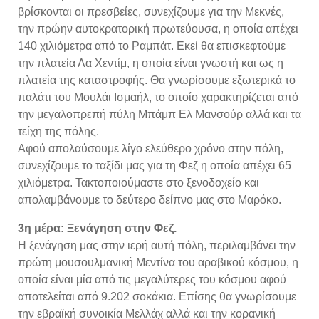
βρίσκονται οι πρεσβείες, συνεχίζουμε για την Μεκνές,
την πρώην αυτοκρατορική πρωτεύουσα, η οποία απέχει
140 χιλιόμετρα από το Ραμπάτ. Εκεί θα επισκεφτούμε
την πλατεία Λα Χεντίμ, η οποία είναι γνωστή και ως η
πλατεία της καταστροφής. Θα γνωρίσουμε εξωτερικά το
παλάτι του Μουλάι Ισμαήλ, το οποίο χαρακτηρίζεται από
την μεγαλοπρεπή πύλη Μπάμπ Ελ Μανσούρ αλλά και τα
τείχη της πόλης.
Αφού απολαύσουμε λίγο ελεύθερο χρόνο στην πόλη,
συνεχίζουμε το ταξίδι μας για τη Φεζ η οποία απέχει 65
χιλιόμετρα. Τακτοποιούμαστε στο ξενοδοχείο και
απολαμβάνουμε το δεύτερο δείπνο μας στο Μαρόκο.
3η μέρα: Ξενάγηση στην Φεζ.
Η ξενάγηση μας στην ιερή αυτή πόλη, περιλαμβάνει την
πρώτη μουσουλμανική Μεντίνα του αραβικού κόσμου, η
οποία είναι μία από τις μεγαλύτερες του κόσμου αφού
αποτελείται από 9.202 σοκάκια. Επίσης θα γνωρίσουμε
την εβραϊκή συνοικία Μελλάχ αλλά και την κορανική