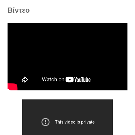
Βίντεο