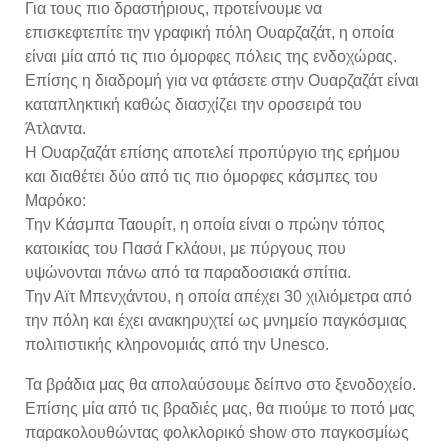
Για τους πιο δραστήριους, προτείνουμε να
επισκεφτεπίτε την γραφική πόλη Ουαρζαζάτ, η οποία
είναι μία από τις πιο όμορφες πόλεις της ενδοχώρας.
Επίσης η διαδρομή για να φτάσετε στην Ουαρζαζάτ είναι
καταπληκτική καθώς διασχίζει την οροσειρά του
Άτλαντα.
Η Ουαρζαζάτ επίσης αποτελεί προπύργιο της ερήμου
και διαθέτει δύο από τις πιο όμορφες κάσμπες του
Μαρόκο:
Την Κάσμπα Ταουρίτ, η οποία είναι ο πρώην τόπος
κατοικίας του Πασά Γκλάουι, με πύργους που
υψώνονται πάνω από τα παραδοσιακά σπίτια.
Την Αϊτ Μπενχάντου, η οποία απέχει 30 χιλιόμετρα από
την πόλη και έχει ανακηρυχτεί ως μνημείο παγκόσμιας
πολιτιστικής κληρονομιάς από την Unesco.
Τα βράδια μας θα απολαύσουμε δείπνο στο ξενοδοχείο.
Επίσης μία από τις βραδιές μας, θα πιούμε το ποτό μας
παρακολουθώντας φολκλορικό show στο παγκοσμίως