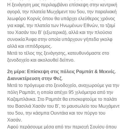
Η ξενάγηση μας περιλαμβάνει επίσκεψη στην κεντρική
αγορά, την πλατεία Μωχάμεντ του 5ου, την παραλιακή
λεωφόρο Κορνίς όπου θα υπάρχει ελεύθερος χρόνος
για καφέ, την πλατεία των Ηνωμένων Εθνών, το τζαμί
του Χασάν του Β' (εξωτερικά), αλλά και την πλούσια
συνοικία Άνφα στην οποία υπάρχουν γήπεδα γκολφ
αλλά και ιππόδρομος.
Μετά το τέλος της ξενάγησης, κατευθυνόμαστε στο
ξενοδοχείο και ακολουθεί δείπνο.
2η μέρα: Επίσκεψη στις πόλεις Ραμπάτ & Μεκνές.
Διανυκτέρευση στην Φεζ.
Μετά το πρόγευμα στο ξενοδοχείο, αναχωρούμε για την
πόλη Ραμπάτ, η οποία απέχει 95 χιλιόμετρα από την
Καζαμπλάνκα. Στο Ραμπάτ θα επισκεφτούμε το παλάτι
του Βασιλιά Χασάν του Β', το μαυσωλείο του Μωχάμεντ
του 5ου, την κάσμπα Ουιντάια και τον πύργο του
Χασάν.
Αφού περάσουμε μέσα από την περιοχή Σουίσυ όπου