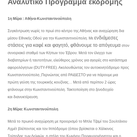
Αναλυτικό Πρόγραμμα εκδρομής
1η Μέρα : Αθήνα-Κωνσταντινούπολη
Συγκέντρωση νωρίς το πρωί στο κέντρο της Αθήνας και αναχώρηση
δια
ενδιάμεσες
μέσου Εθνικής Οδού για την Κωνσταντινούπολη. Με
στάσεις για καφέ και φαγητό, φθάνουμε το απόγευμα
στον
συνοριακό σταθμό των Κήπων του Έβρου. Μετά τον έλεγχο
των
διαβατηρίων ή ταυτοτήτων, ελεύθερος χρόνος για αγορές στο
κατάστημα
αφορολόγητων (DUTY-FREE). Ακολουθώντας τον
αυτοκινητόδρομο προς
Κωνσταντινούπολη ,Περνώντας από
ΡΑΙΔΕΣΤΟ για να πάρουμε μια
πρώτη γεύση της τουρκικής
κουζίνας… Μετά από περίπου 2 ώρες
φτάνουμε στην Κωνσταντινούπολη. Τακτοποίηση στο ξενοδοχείο
και
διανυκτέρευση.
2η Μέρα: Κωνσταντινούπολη
Μετά το πρωινό αναχώρηση με προορισμό το Μπλε Τζαμί του Σουλτάνου
Αχμέτ
βλέποντας και τον Ιππόδρομο (όπου βρίσκεται ο Χάλκινος
Τρίποδας των Δελφών, η
στήλη του Κων/νου Πορφυρογέννητου και ο