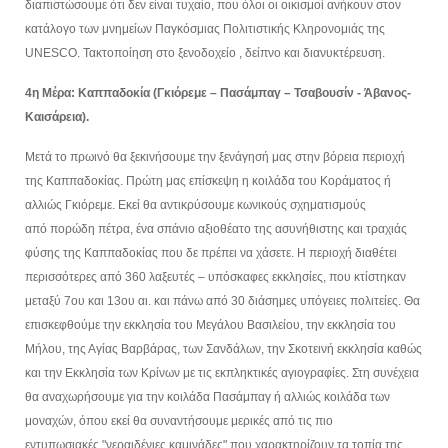
διαπιστώσουμε ότι δεν
είναι τυχαίο, που όλοι οι οικισμοί ανήκουν στον
κατάλογο των μνημείων Παγκόσμιας Πολιτιστικής
Κληρονομιάς της
UNESCO. Τακτοποίηση στο ξενοδοχείο , δείπνο και διανυκτέρευση.
4η Μέρα: Καππαδοκία (Γκιόρεμε – Πασάμπαγ – Τσαβουσίν - Άβανος-
Καισάρεια).
Μετά το πρωινό θα ξεκινήσουμε την ξενάγησή μας στην βόρεια περιοχή
της Καππαδοκίας. Πρώτη μας
επίσκεψη η κοιλάδα του Κοράματος ή
αλλιώς Γκιόρεμε. Εκεί θα αντικρύσουμε κωνικούς σχηματισμούς
από
πορώδη πέτρα, ένα σπάνιο αξιοθέατο της ασυνήθιστης και τραχιάς
φύσης της Καππαδοκίας που δε πρέπει να
χάσετε. Η περιοχή διαθέτει
περισσότερες από 360 λαξευτές – υπόσκαφες εκκλησίες, που κτίστηκαν
μεταξύ
7ου και 13ου αι. και πάνω από 30 διάσημες υπόγειες πολιτείες. Θα
επισκεφθούμε την εκκλησία του Μεγάλου
Βασιλείου, την εκκλησία του
Μήλου, της Αγίας Βαρβάρας, των Σανδάλων, την Σκοτεινή εκκλησία καθώς
και
την Εκκλησία των Κρίνων με τις εκπληκτικές αγιογραφίες. Στη συνέχεια
θα αναχωρήσουμε για την κοιλάδα
Πασάμπαγ ή αλλιώς κοιλάδα των
μοναχών, όπου εκεί θα συναντήσουμε μερικές από τις πιο
εντυπωσιακές
"νεραιδένιες καμινάδες" που χαρακτηρίζουν τα τοπία της