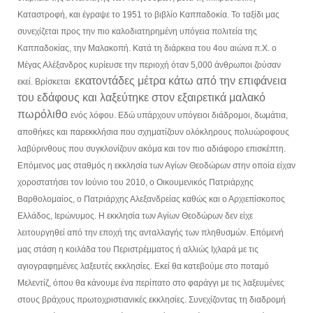
Καταστροφή, και έγραψε το 1951 το βιβλίο Καππαδοκία. Το ταξίδι μας
συνεχίζεται προς
την πιο καλοδιατηρημένη υπόγεια πολιτεία της
Καππαδοκίας, την Μαλακοπή. Κατά τη διάρκεια του 4ου
αιώνα π.Χ. ο
Μέγας Αλέξανδρος κυρίευσε την περιοχή όταν 5,000 άνθρωποι ζούσαν
εκατοντάδες μέτρα κάτω από την επιφάνεια
εκεί. Βρίσκεται
του εδάφους και λαξεύτηκε στον εξαιρετικά μαλακό
πωρόλιθο
ενός λόφου. Εδώ υπάρχουν υπόγειοι διάδρομοι, δωμάτια,
αποθήκες και παρεκκλήσια που σχηματίζουν
ολόκληρους πολυώροφους
λαβύρινθους που συγκλονίζουν ακόμα και τον πιο αδιάφορο επισκέπτη.
Επόμενος
μας σταθμός η εκκλησία των Αγίων Θεοδώρων στην οποία είχαν
χοροστατήσει τον Ιούνιο του 2010, ο
Οικουμενικός Πατριάρχης
Βαρθολομαίος, ο Πατριάρχης Αλεξανδρείας καθώς και ο Αρχιεπίσκοπος
Ελλάδος,
Ιερώνυμος. Η εκκλησία των Αγίων Θεοδώρων δεν είχε
λειτουργηθεί από την εποχή της ανταλλαγής των
πληθυσμών. Επόμενή
μας στάση η κοιλάδα του Περιστρέμματος ή αλλιώς Ιχλαρά με τις
αγιογραφημένες
λαξευτές εκκλησίες. Εκεί θα κατεβούμε στο ποταμό
Μελεντίζ, όπου θα κάνουμε ένα περίπατο στο φαράγγι με
τις λαξευμένες
στους βράχους πρωτοχριστιανικές εκκλησίες. Συνεχίζοντας τη διαδρομή